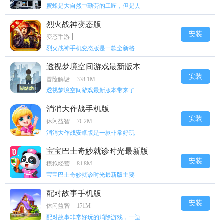
蜜蜂是大自然中勤劳的工匠，但是人
烈火战神变态版
安装
变态手游
烈火战神手机变态版是一款全新格
透视梦境空间游戏最新版本
安装
冒险解谜
378.1M
透视梦境空间游戏最新版本带来了
消消大作战手机版
安装
休闲益智
70.2M
消消大作战安卓版是一款非常好玩
宝宝巴士奇妙就诊时光最新版
安装
模拟经营
81.8M
宝宝巴士奇妙就诊时光最新版主要
配对故事手机版
安装
休闲益智
171M
配对故事非常好玩的消除游戏，一边