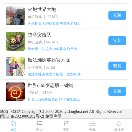
火炮世界大炮
安装
单机游戏
132 MB
火炮世界大炮这款射击冒险游戏采
致命突击队
安装
单机游戏
647 MB
​致命突击队这个游戏将会给所有
魔法蜘蛛英雄官方版
安装
动作游戏
58.3M
魔法蜘蛛英雄官方版是一款蜘蛛侠
世界olh5变态版一键端
安装
h5游戏
45.8M
世界olh5体验服是由谷得游戏出品
峰溢下载站
Copyright(C) 2008-
2026 ytdonghua.net All Rights Reserved!
闽ICP备2023006282号-2
|
免责声明
首页
网游
应用
合集
排行榜