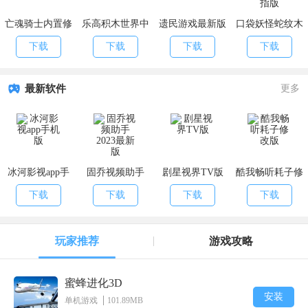
亡魂骑士内置修
乐高积木世界中
遗民游戏最新版
口袋妖怪蛇纹木
改器版
文最新版
原版
自带金手指版
下载
下载
下载
下载
最新软件
更多
冰河影视app手
固乔视频助手
剧星视界TV版
酷我畅听耗子修
机版
2023最新版
改版
下载
下载
下载
下载
玩家推荐
游戏攻略
蜜蜂进化3D
安装
单机游戏
101.89MB