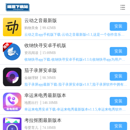
云动之音最新版
安装
购物美食
99.42MB
云动之音app手机版下载-云动之音最新版v1.1,这是一个创作音乐的软件，可以提取音频，可以创作列表等等。这个软件非常的有趣，是黑色界面的，大量的功能在线，可以帮助很多用户调节吉
收纳快寻安卓手机版
安装
资讯阅读
15.69MB
收纳快寻app下载-收纳快寻安卓手机版v1.1.0,收纳快寻app为用户提供一一种日常生活的收纳规整记录app，让用户可以随时随地查询到自己曾经记录的物品所在位置，对于仓库整理，私人
茄子录屏安卓版
安装
金融理财
98.59MB
茄子录屏app最新下载-茄子录屏安卓版v1.0.7,茄子录屏软件中拥有超多不同的录屏工具等着用户进行使用，同时用户还能够根据自身需求快速选择，并且软件中的时间及画质的效果等用
幸运来电秀最新版本
安装
地图出行
146.10MB
幸运来电秀安卓下载-幸运来电秀最新版本v1.1.5,幸运来电秀软件中用户能够直接设置各种不同的铃声以及视频到自己手机里面，同时软件中还拥有超多大量的铃声等着用户进行选择，并
考拉抠图最新版本
安装
母婴育儿
74.18MB