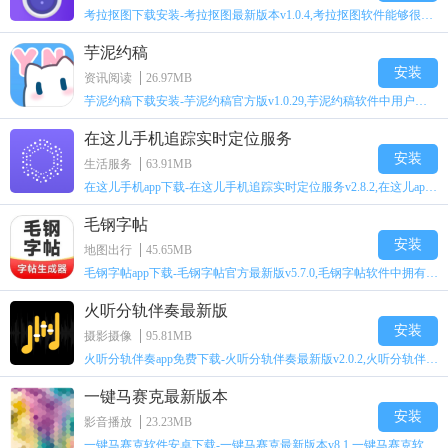
考拉抠图下载安装-考拉抠图最新版本v1.0.4,考拉抠图软件能够很好的帮助用户抠出照片当中人物或者是其它不同的素材，同时还将会超多不同的滤镜特效等着用户进行使用，软件还能够
芋泥约稿
安装
资讯阅读
26.97MB
芋泥约稿下载安装-芋泥约稿官方版v1.0.29,芋泥约稿软件中用户能够一键发布自己约稿的相关需求，比如头像、立绘、手抄报以及修图等多种不同的类型等着用户进行选择，同时软件中
在这儿手机追踪实时定位服务
安装
生活服务
63.91MB
在这儿手机app下载-在这儿手机追踪实时定位服务v2.8.2,在这儿app用户可以准确实时的监控到自己的观察对象，可以掌握其当天的运动路线，对于，幼儿，老人来说这类人群的走失几率就会
毛钢字帖
安装
地图出行
45.65MB
毛钢字帖app下载-毛钢字帖官方最新版v5.7.0,毛钢字帖软件中拥有毛笔或者是钢笔的字帖，同时还拥有多种不同的书法家的字体，用户还能够自主的选择田字格、米字格、方格以及回字
火听分轨伴奏最新版
安装
摄影摄像
95.81MB
火听分轨伴奏app免费下载-火听分轨伴奏最新版v2.0.2,火听分轨伴奏软件中拥有超多不同的功能等着用户进行使用，同时软件还能很好的帮用户对音频进行相关的处理、音轨分离等，保
一键马赛克最新版本
安装
影音播放
23.23MB
一键马赛克软件安卓下载-一键马赛克最新版本v8.1,一键马赛克软件中拥有超多能够随时帮用户进行人脸马赛克工具，同时还能够自动设置打码相关功能，只要视频上面漏脸，软件都可以快