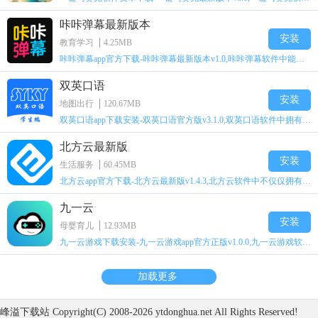
咔咔弹幕最新版本
安装
教育学习
4.25MB
咔咔弹幕app官方下载-咔咔弹幕最新版本v1.0,咔咔弹幕软件中能帮用户改变字体的效果、大小、颜色以及背景等等，并且用户还能随时拥有专属于自己的led显示屏，同时用户还能够自行
双英口语
安装
地图出行
120.67MB
双英口语app下载安装-双英口语官方版v3.1.0,双英口语软件中拥有专属的班级作业等着用户完成，同时用户还能够快速的掌握相应的知识进行提分，并且软件中还拥有相应积分的激励以
北方云最新版
安装
生活服务
60.45MB
北方云app官方下载-北方云最新版v1.4.3,北方云软件中不仅仅拥有各大不同频道的卫视进行呈现，还拥有电视、电影以及娱乐八卦等各种不同的资源等着用户进行选择，并且用户不仅能
九一云
安装
母婴育儿
12.93MB
九一云游戏下载安装-九一云游戏app官方正版v1.0.0,九一云游戏软件中除了拥有当下最热门的游戏资源外，还拥有超多的游戏福利、资讯、玩法以及攻略等着用户进行领取查看，并且用
加载更多
峰溢下载站
Copyright(C) 2008-
2026 ytdonghua.net All Rights Reserved!