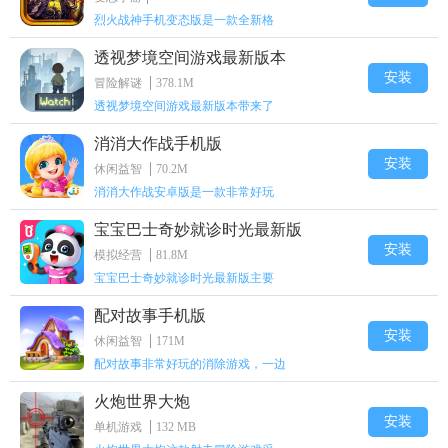
烈火战神手机变态版是一款全新格
透视梦境空间游戏最新版本
安装
冒险解谜
378.1M
透视梦境空间游戏最新版本带来了
消消大作战手机版
安装
休闲益智
70.2M
消消大作战安卓版是一款非常好玩
宝宝巴士奇妙就诊时光最新版
安装
模拟经营
81.8M
宝宝巴士奇妙就诊时光最新版主要
配对故事手机版
安装
休闲益智
171M
配对故事非常好玩的消除游戏，一边
火炮世界大炮
安装
单机游戏
132 MB