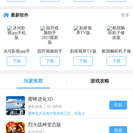
最新软件
更多
冰河影视app手
固乔视频助手
剧星视界TV版
酷我畅听耗子修
机版
2023最新版
改版
下载
下载
下载
下载
玩家推荐
游戏攻略
蜜蜂进化3D
安装
单机游戏
101.89MB
蜜蜂是大自然中勤劳的工匠，但是人
烈火战神变态版
安装
变态手游