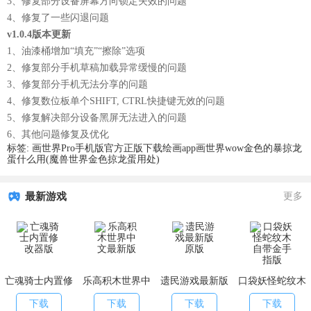
3、修复部分设备屏幕方向锁定失效的问题
4、修复了一些闪退问题
v1.0.4版本更新
1、油漆桶增加“填充”“擦除”选项
2、修复部分手机草稿加载异常缓慢的问题
3、修复部分手机无法分享的问题
4、修复数位板单个SHIFT, CTRL快捷键无效的问题
5、修复解决部分设备黑屏无法进入的问题
6、其他问题修复及优化
标签:
画世界Pro手机版官方正版下载
绘画app
画世界
wow金色的暴掠龙
蛋什么用(魔兽世界金色掠龙蛋用处)
最新游戏
更多
亡魂骑士内置修
乐高积木世界中
遗民游戏最新版
口袋妖怪蛇纹木
改器版
文最新版
原版
自带金手指版
下载
下载
下载
下载