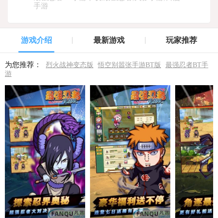
手游
游戏介绍
最新游戏
玩家推荐
为您推荐：
烈火战神变态版
悟空别嚣张手游BT版
最强忍者BT手
游