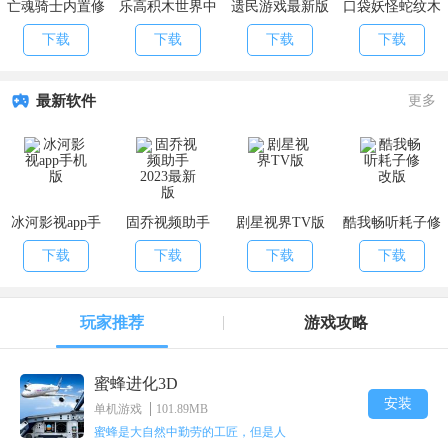
亡魂骑士内置修
乐高积木世界中
遗民游戏最新版
口袋妖怪蛇纹木
改器版
文最新版
原版
自带金手指版
下载
下载
下载
下载
最新软件
更多
冰河影视app手
固乔视频助手
剧星视界TV版
酷我畅听耗子修
机版
2023最新版
改版
下载
下载
下载
下载
玩家推荐
游戏攻略
蜜蜂进化3D
安装
单机游戏
101.89MB
蜜蜂是大自然中勤劳的工匠，但是人