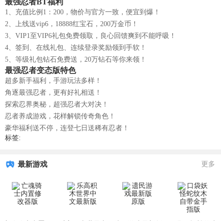
最强忍者BT福利
1、充值比例1：200，物价与官方一致，便宜到爆！
2、上线送vip6，18888红宝石，200万金币！
3、VIP1至VIP6礼包免费领取，良心回馈爽到不能呼吸！
4、签到、在线礼包、连续登录奖励领到手软！
5、等级礼包钻石免费送，20万钻石等你来领！
最强忍者变态版特色
超多新手福利，手游玩法多样！
角逐最强忍者，更有好礼相送！
探索忍界奥秘，超强忍者大对决！
忍者养成游戏，花样解锁传奇角色！
豪华福利送不停，连登七日送稀有忍者！
标签:
最新游戏
更多